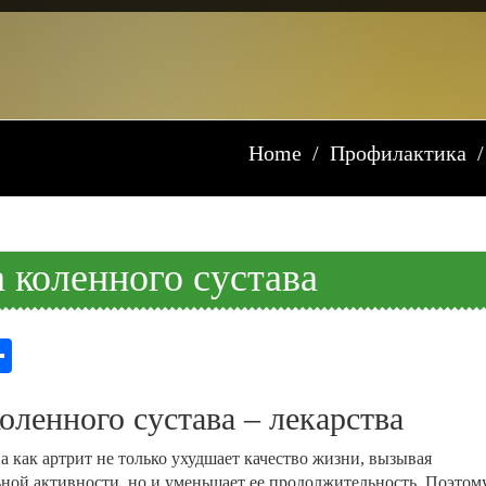
Home
Профилактика
 коленного сустава
ssniki
e
K
Отправить
оленного сустава – лекарства
а как артрит не только ухудшает качество жизни, вызывая
ной активности, но и уменьшает ее продолжительность. Поэтом