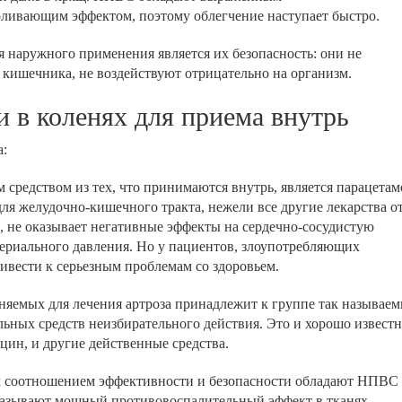
ливающим эффектом, поэтому облегчение наступает быстро.
 наружного применения является их безопасность: они не
 кишечника, не воздействуют отрицательно на организм.
и в коленях для приема внутрь
:
редством из тех, что принимаются внутрь, является парацетамо
для желудочно-кишечного тракта, нежели все другие лекарства о
, не оказывает негативные эффекты на сердечно-сосудистую
ртериального давления. Но у пациентов, злоупотребляющих
ивести к серьезным проблемам со здоровьем.
няемых для лечения артроза принадлежит к группе так называе
ьных средств неизбирательного действия. Это и хорошо извест
ин, и другие действенные средства.
 соотношением эффективности и безопасности обладают НПВС
казывают мощный противовоспалительный эффект в тканях