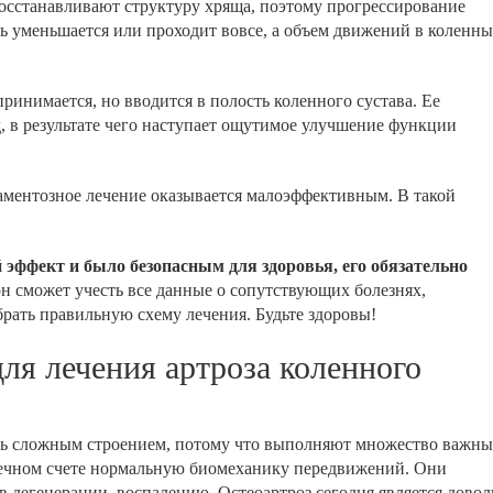
осстанавливают структуру хряща, поэтому прогрессирование
ль уменьшается или проходит вовсе, а объем движений в коленн
ринимается, но вводится в полость коленного сустава. Ее
д, в результате чего наступает ощутимое улучшение функции
аментозное лечение оказывается малоэффективным. В такой
эффект и было безопасным для здоровья, его обязательно
н сможет учесть все данные о сопутствующих болезнях,
рать правильную схему лечения. Будьте здоровы!
ля лечения артроза коленного
нь сложным строением, потому что выполняют множество важны
ечном счете нормальную биомеханику передвижений. Они
 дегенерации, воспалению. Остеоартроз сегодня является довол