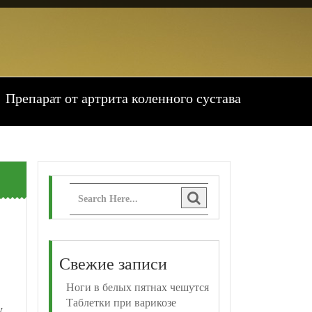
Препарат от артрита коленного сустава
Свежие записи
Ноги в белых пятнах чешутся
Таблетки при варикозе
у