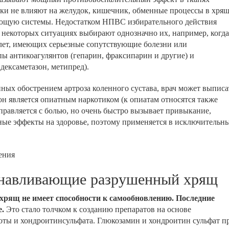
ски не влияют на желудок, кишечник, обменные процессы в хрящ
ающую системы. Недостатком НПВС избирательного действия
В некоторых ситуациях выбирают однозначно их, например, когда
 лет, имеющих серьезные сопутствующие болезни или
ы антикоагулянтов (гепарин, фраксипарин и другие) и
дексаметазон, метипред).
ных обострением артроза коленного сустава, врач может выписа
он является опиатным наркотиком (к опиатам относятся также
правляется с болью, но очень быстро вызывает привыкание,
ые эффекты на здоровье, поэтому применяется в исключительн
ения
танавливающие разрушенный хрящ
 хрящ не имеет способности к самообновлению. Последние
.
Это стало толчком к созданию препаратов на основе
оты и хондроитинсульфата. Глюкозамин и хондроитин сульфат п