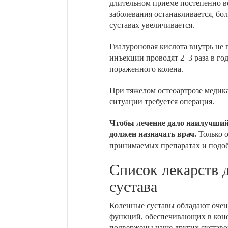
длительном приеме постепенно в
заболевания останавливается, бо
суставах увеличивается.
Гиалуроновая кислота внутрь не п
инъекции проводят 2–3 раза в го
пораженного колена.
При тяжелом остеоартрозе медик
ситуации требуется операция.
Чтобы лечение дало наилучший 
должен назначать врач.
Только о
принимаемых препаратах и подоб
Список лекарств д
сустава
Коленные суставы обладают оче
функций, обеспечивающих в кон
подвержены чаще других суставов