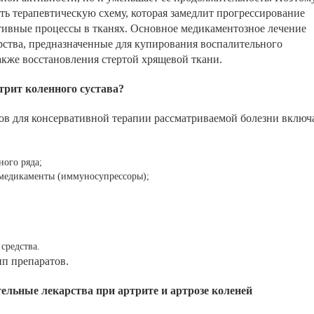
ть терапевтическую схему, которая замедлит прогрессирование
тивные процессы в тканях. Основное медикаментозное лечение
арства, предназначенные для купирования воспалительного
также восстановления стертой хрящевой ткани.
рит коленного сустава?
ов для консервативной терапии рассматриваемой болезни включ
ого ряда;
медикаменты (иммуносупрессоры);
средства.
п препаратов.
льные лекарства при артрите и артрозе коленей