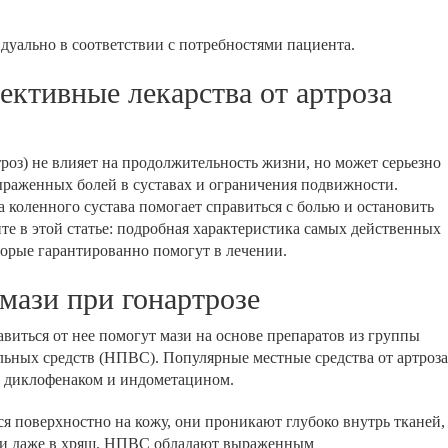
дуально в соответствии с потребностями пациента.
ктивные лекарства от артроза
троз) не влияет на продолжительность жизни, но может серьезно
ыраженных болей в суставах и ограничения подвижности.
 коленного сустава помогает справиться с болью и остановить
те в этой статье: подробная характеристика самых действенных
торые гарантированно помогут в лечении.
ази при гонартрозе
авиться от нее помогут мази на основе препаратов из группы
ьных средств (НПВС). Популярные местные средства от артроза
 с диклофенаком и индометацином.
ся поверхностно на кожу, они проникают глубоко внутрь тканей,
в и даже в хрящ. НПВС обладают выраженным