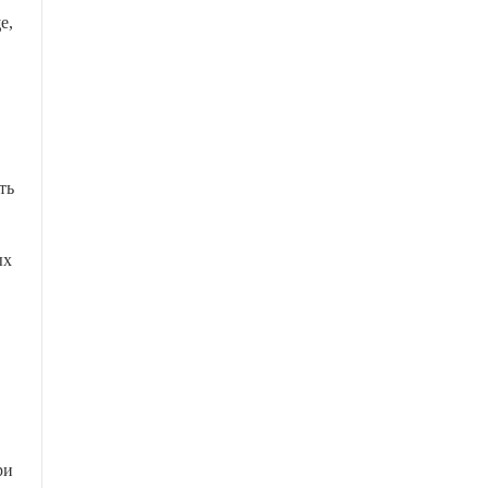
е,
ть
ых
ри