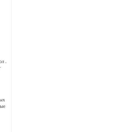
л .
т
мых
ные