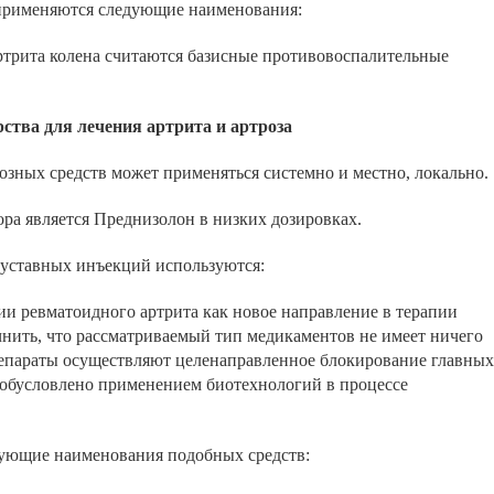
применяются следующие наименования:
трита колена считаются базисные противовоспалительные
тва для лечения артрита и артроза
зных средств может применяться системно и местно, локально.
ра является Преднизолон в низких дозировках.
уставных инъекций используются:
ии ревматоидного артрита как новое направление в терапии
чнить, что рассматриваемый тип медикаментов не имеет ничего
епараты осуществляют целенаправленное блокирование главных
 обусловлено применением биотехнологий в процессе
дующие наименования подобных средств: