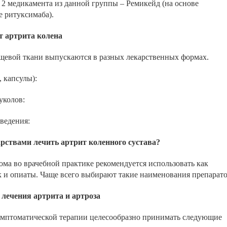
 2 медикамента из данной группы – Ремикейд (на основе
е ритуксимаба).
т артрита колена
ящевой ткани выпускаются в разных лекарственных формах.
 капсулы):
уколов:
ведения:
ствами лечить артрит коленного сустава?
ма во врачебной практике рекомендуется использовать как
к и опиаты. Чаще всего выбирают такие наименования препарато
лечения артрита и артроза
имптоматической терапии целесообразно принимать следующие