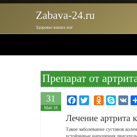
Zabava-24.ru
Здоровье ваших ног
Препарат от артрита
31
Facebook
Twitter
Odnokla
Skyp
V
Май 18
Лечение артрита к
Такое заболевание суставов колен
устойчивые нарушения двигатель