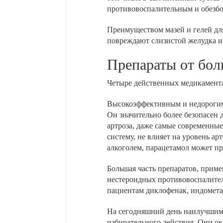
противовоспалительным и обезбо
Преимуществом мазей и гелей для
повреждают слизистой желудка и
Препараты от бол
Четыре действенных медикамента
Высокоэффективным и недорогим с
Он значительно более безопасен 
артроза, даже самые современные
систему, не влияет на уровень а
алкоголем, парацетамол может пр
Большая часть препаратов, приме
нестероидных противовоспалител
пациентам диклофенак, индометац
На сегодняшний день наилучшим
избирательного действия. Они о