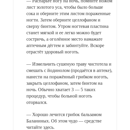
— Распарьте ногу на ночь, помните ножом
лист золотого уса, чтобы было больше
сока и оберните этим листом пораженные
ногти. Затем оберните целлофаном и
сверху бинтом. Утром ногтевая пластина
станет мягкой и ее легко можно будет
состричь, а оголённое место намажьте
аптечным дёгтем и забинтуйте. Вскоре
отрастёт здоровый ноготь.
— Измельчить сушеную траву чистотела и
смешать с йодинолом (продаётся в аптеке),
нанести на поражённый грибком ноготь,
закрыть целлофаном, затем бинтом на
ночь. Обычно хватает 3 — 5 таких
процедур, чтобы больной ноготь
оторвался.
— Хорошо лечится грибок бальзамом
Баланиных. Об этом чудо — средстве
читайте здесь.