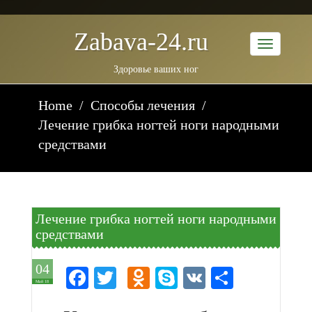
Zabava-24.ru
Здоровье ваших ног
Home
Способы лечения
Лечение грибка ногтей ноги народными
средствами
Лечение грибка ногтей ноги народными
средствами
04
Facebook
Twitter
Odnoklassniki
Skype
VK
Отправи
Май 18