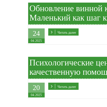
Обновление винной к
Маленький как шаг к
24
Читать далее
04.2025
Психологические це
качественную помо
20
Читать далее
04.2025