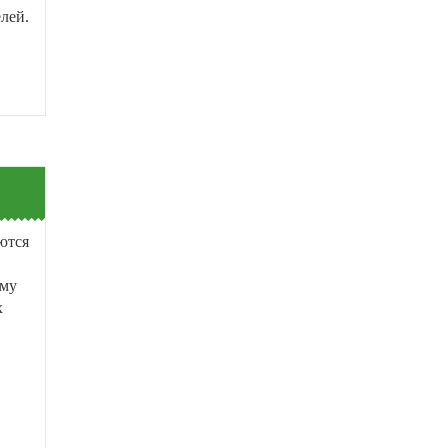
лей.
ются
ому
х