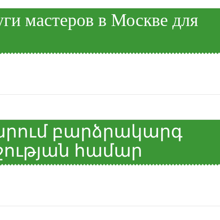
ги мастеров в Москве для
րում բարձրակարգ
ջության համար