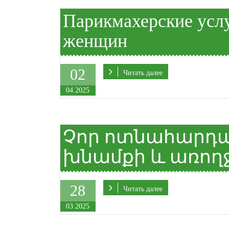
Парикмахерские услу
женщин
02
Читать далее
04.2025
Չոր ոտնահարդա
խնամքի և առող
28
Читать далее
03.2025