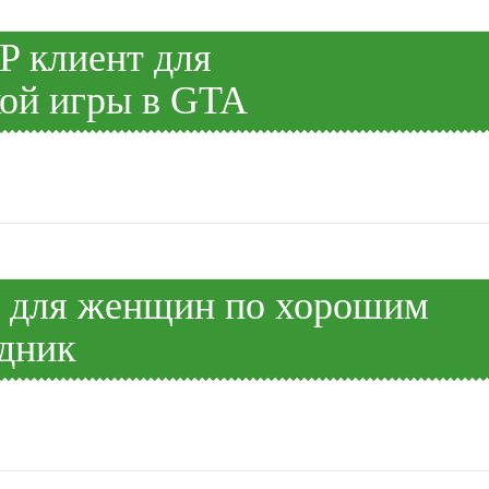
P клиент для
кой игры в GTA
 для женщин по хорошим
здник