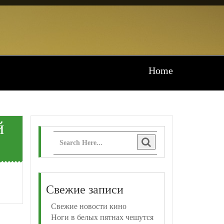
Home
й
Свежие записи
Свежие новости кино
Ноги в белых пятнах чешутся