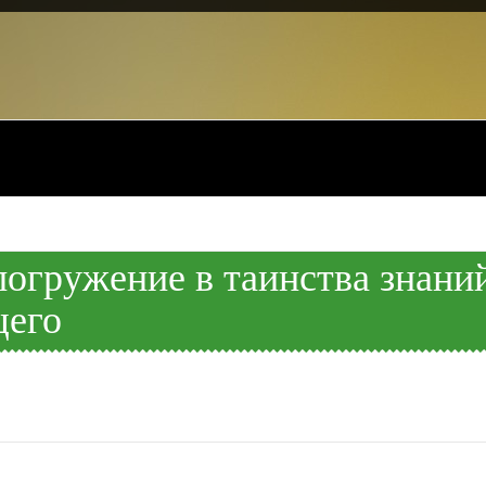
погружение в таинства знани
щего