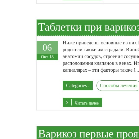
Таблетки при варико
Ниже приведены основные из них В
06
родители также им страдали. Вино
анатомии сосудов, строения сосуди
Окт 18
расположения клапанов в венах. Иг
капиллярах – эти факторы также [...
Categories :
Способы лечения
Читать далее
Варикоз первые про