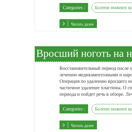
Categories :
Болени нижних к
Читать далее
Вросший ноготь на н
Восстановительный период после о
лечению медикаментозными и народ
Операция по удалению вросшего но
частичное удаление пластины. О с
периода и пойдет речь в обзоре. Ле
Categories :
Болени нижних к
Читать далее