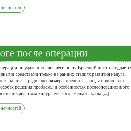
онечностей
оге после операции
перации по удалению вросшего ногтя Вросший ноготь поддаетс
ными средствами только на ранних стадиях развития недуга.
гтя на ноге – радикальная мера, предполагающая полное или
пособах решения проблемы и особенностях послеоперационного
чение посредством хирургического вмешательства [...]
онечностей