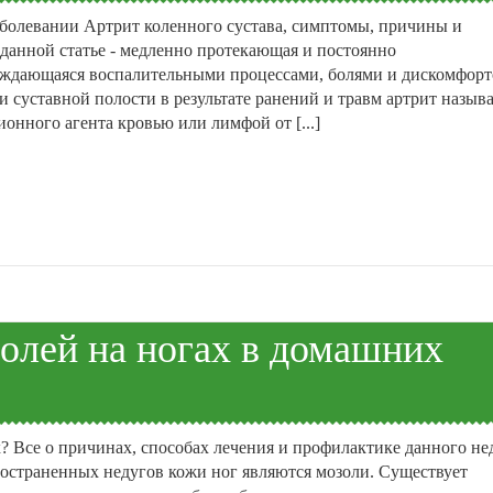
заболевании Артрит коленного сустава, симптомы, причины и
 данной статье - медленно протекающая и постоянно
ождающаяся воспалительными процессами, болями и дискомфор
суставной полости в результате ранений и травм артрит назыв
нного агента кровью или лимфой от [...]
золей на ногах в домашних
х? Все о причинах, способах лечения и профилактике данного не
остраненных недугов кожи ног являются мозоли. Существует