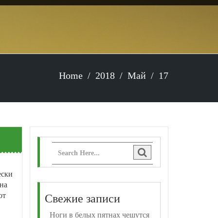
Home
2018
Май
17
ески
на
от
Свежие записи
Ноги в белых пятнах чешутся